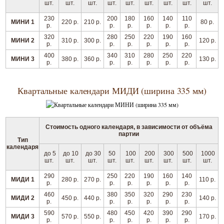
шт.
шт.
шт.
шт.
шт.
шт.
шт.
шт.
шт.
230
200
180
160
140
110
МИНИ 1
220 р.
210 р.
80 р.
р.
р.
р.
р.
р.
р.
320
280
250
220
190
160
МИНИ 2
310 р.
300 р.
120 р.
р.
р.
р.
р.
р.
р.
400
340
310
280
250
220
МИНИ 3
380 р.
360 р.
130 р.
р.
р.
р.
р.
р.
р.
Квартальные календари МИДИ (ширина 335 мм)
Стоимость одного календаря, в зависимости от объёма
партии
Тип
календаря
до 5
до 10
до 30
50
100
200
300
500
1000
шт.
шт.
шт.
шт.
шт.
шт.
шт.
шт.
шт.
290
250
220
190
160
140
МИДИ 1
280 р.
270 р.
110 р.
р.
р.
р.
р.
р.
р.
460
380
350
320
290
230
МИДИ 2
450 р.
440 р.
140 р.
р.
р.
р.
р.
р.
р.
590
480
450
420
390
290
МИДИ 3
570 р.
550 р.
170 р.
р.
р.
р.
р.
р.
р.