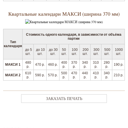
Квартальные календари МАКСИ (ширина 370 мм)
Стоимость одного календаря, в зависимости от объёма
партии
Тип
календаря
до 5
до 10
до 30
50
100
200
300
500
1000
шт.
шт.
шт.
шт.
шт.
шт.
шт.
шт.
шт.
480
400
370
340
310
280
МАКСИ 1
470 р.
460 р.
190 р.
р.
р.
р.
р.
р.
р.
610
500
470
440
410
340
МАКСИ 2
590 р.
570 р.
210 р.
р.
р.
р.
р.
р.
р.
ЗАКАЗАТЬ ПЕЧАТЬ