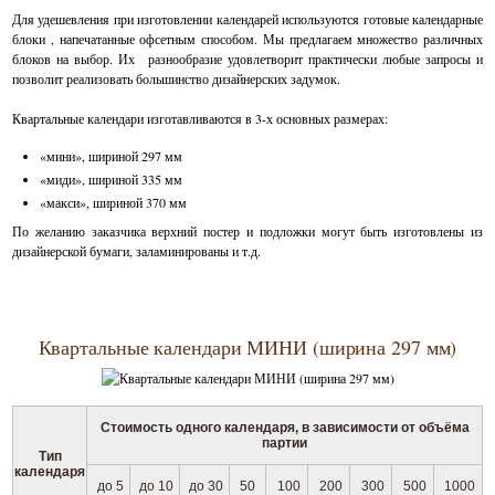
Для удешевления при изготовлении календарей используются готовые календарные
блоки , напечатанные офсетным способом. Мы предлагаем множество различных
блоков на выбор. Их разнообразие удовлетворит практически любые запросы и
позволит реализовать большинство дизайнерских задумок.
Квартальные календари изготавливаются в 3-х основных размерах:
«мини», шириной 297 мм
«миди», шириной 335 мм
«макси», шириной 370 мм
По желанию заказчика верхний постер и подложки могут быть изготовлены из
дизайнерской бумаги, заламинированы и т.д.
Квартальные календари МИНИ (ширина 297 мм)
Стоимость одного календаря, в зависимости от объёма
партии
Тип
календаря
до 5
до 10
до 30
50
100
200
300
500
1000